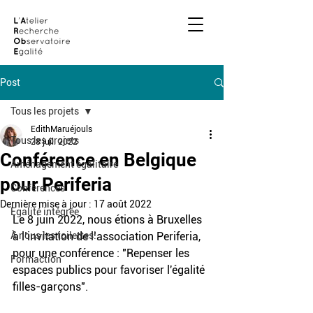
Post
Tous les projets
EdithMaruéjouls
Tous les projets
28 juil. 2022
Conférence en Belgique
Aménagement égalitaire
pour Periferia
Conférences
Dernière mise à jour :
17 août 2022
Egalité intégrée
Le 8 juin 2022, nous étions à Bruxelles 
À nous les toilettes!
à l’invitation de l’association Periferia, 
pour une conférence : "Repenser les 
Formaction
espaces publics pour favoriser l'égalité 
filles-garçons". 