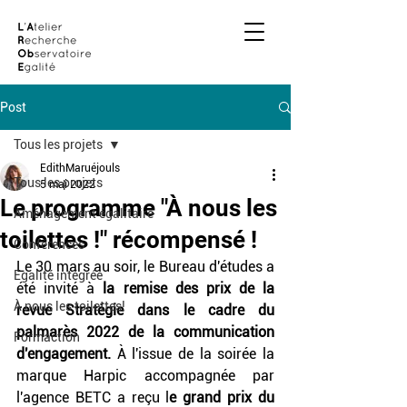
Post
Tous les projets
EdithMaruéjouls
Tous les projets
5 mai 2022
Le programme "À nous les
Aménagement égalitaire
toilettes !" récompensé !
Conférences
Le 30 mars au soir, le Bureau d'études a 
Egalité intégrée
été invité à 
la remise des prix de la 
À nous les toilettes!
revue Stratégie dans le cadre du 
palmarès 2022 de la communication 
Formaction
d'engagement.
 À l'issue de la soirée la 
marque Harpic accompagnée par 
l'agence BETC a reçu l
e grand prix du 