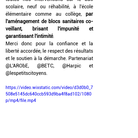
scolaire, neuf ou réhabilité, à l'école 
élémentaire comme au collège, 
par 
l'aménagement de blocs sanitaires co-
veillant, brisant l'impunité et 
garantissant l'intimité
. 
Merci donc pour la confiance et la 
liberté accordée, le respect des résultats 
et le soutien à la démarche. Partenariat 
@L'ARObE, @BETC, @Harpic et 
@lespetitscitoyens.
https://video.wixstatic.com/video/d3d0b0_7
508e5145dc640ccb593d9ba4f8ad102/1080
p/mp4/file.mp4