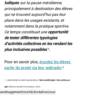
ludiques
 sur la pause méridienne, 
principalement à destination des élèves 
qui ne trouvent aujourd’hui pas leur 
place dans les usages existants, et 
notamment dans la pratique sportive. 
Ce temps constituait une 
opportunité 
de tester différentes typologies 
d’activités collectives en les rendant les 
plus inclusives possibles
”
.
1
Pour en savoir plus, 
écoutez les élèves 
parler du projet via leur webradio
 ! 
1
 _Célia FERRER et Edith MARUÉJOULS, 
Faire société égale : Des outils pour 
agir
, Éditions Double Ponctuation, 2025
aménagement
mixité
récréation
cour
sensibilisation
collège
sport
Aménagement égalitaire