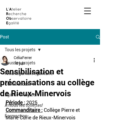
Post
Tous les projets
CéliaFerrer
Tous les projets
10 juin
Sensibilisation et
Aménagement égalitaire
préconisations au collège
Conférences
de Rieux-Minervois
Egalité intégrée
Période :
 2025
À nous les toilettes!
Commanditaire :
 Collège Pierre et 
Formaction
Marie Curie de Rieux-Minervois