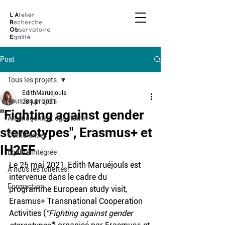
Post
Tous les projets
EdithMaruéjouls
Tous les projets
28 juin 2021
"Fighting against gender
Aménagement égalitaire
stereotypes", Erasmus+ et
Conférences
IH2EF
Egalité intégrée
Le 25 mai 2021, Edith Maruéjouls est 
À nous les toilettes!
intervenue dans le cadre du 
Formaction
programme European study visit, 
Erasmus+ Transnational Cooperation 
Activities (
"Fighting against gender 