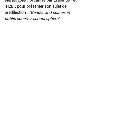
stereotypes"
) organisé par Erasmus+ et 
IH2EF, pour présenter son sujet de 
prédilection : 
"Gender and spaces in 
public sphere / school sphere"
.  