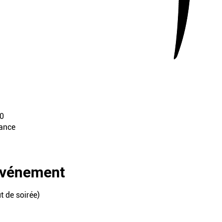
0
rance
'événement
t de soirée)