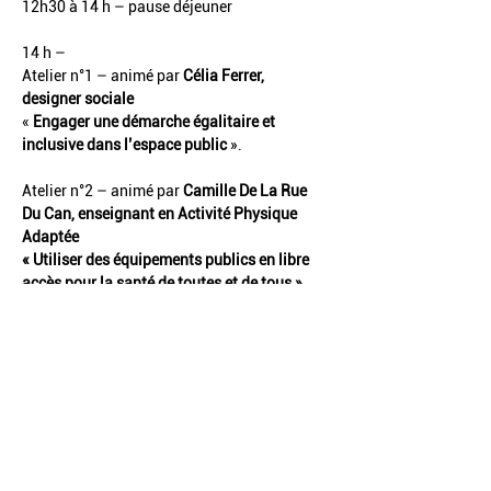
12h30 à 14 h – pause déjeuner  
14 h –
Atelier n°1 – animé par 
Célia Ferrer, 
designer sociale
« 
Engager une démarche égalitaire et 
inclusive dans l’espace public
 ».
Atelier n°2 – animé par
 Camille De La Rue 
Du Can, enseignant en Activité Physique 
Adaptée
« Utiliser des équipements publics en libre 
accès pour la santé de toutes et de tous ».
Atelier n° 3 – animé par
 Sophie 
Rager,
 directrice de la Ligue du Sport 
Universitaire et 
Gabriel Mérand
, chargé de 
mission au Comité Régional Olympique et 
Sportif du Centre-Val de Loire.
«Mise en place d’événements sportifs 
récurrent au cœur du Campus : Semaine 
Olympique et Paralympique, Tournois des 