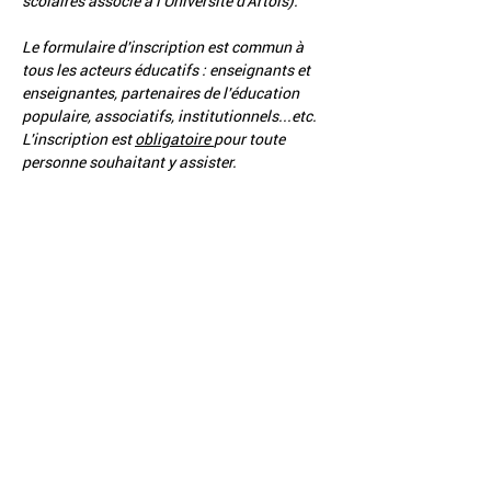
scolaires associé à l'Université d'Artois).
Le formulaire d'inscription est commun à 
tous les acteurs éducatifs : enseignants et 
enseignantes, partenaires de l'éducation 
populaire, associatifs, institutionnels...etc. 
L'inscription est 
obligatoire 
pour toute 
personne souhaitant y assister. 
L’INSCRIPTION se fait via un 
formulaire
avant le 7 mars 2025."
>>> Plus d'informations 
ici
 et sur le lien 
d'inscription 
Partager cet événement