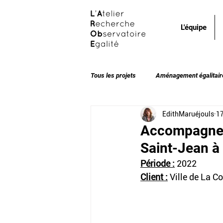
L'équipe
Tous les projets
Aménagement égalitair
EdithMaruéjouls
1
Accompagneme
Saint-Jean à
Période :
 2022
Client :
Ville de La C