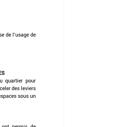
e de l’usage de 
ES
 quartier pour 
ler des leviers 
 espaces sous un 
 ont permis de 