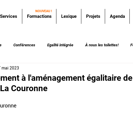
NOUVEAU !
Services
Formactions
Lexique
Projets
Agenda
e
Conférences
Egalité intégrée
À nous les toilettes!
F
7 mai 2023
nt à l'aménagement égalitaire de 
 La Couronne
ouronne